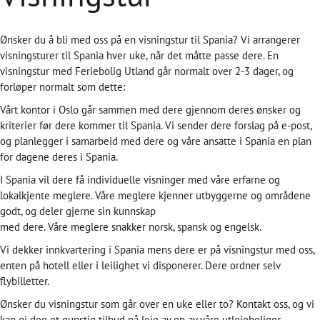
Ønsker du å bli med oss på en visningstur til Spania? Vi arrangerer
visningsturer til Spania hver uke, når det måtte passe dere. En
visningstur med Feriebolig Utland går normalt over 2-3 dager, og
forløper normalt som dette:
Vårt kontor i Oslo går sammen med dere gjennom deres ønsker og
kriterier før dere kommer til Spania. Vi sender dere forslag på e-post,
og planlegger i samarbeid med dere og våre ansatte i Spania en plan
for dagene deres i Spania.
I Spania vil dere få individuelle visninger med våre erfarne og
lokalkjente meglere. Våre meglere kjenner utbyggerne og områdene
godt, og deler gjerne sin kunnskap
med dere. Våre meglere snakker norsk, spansk og engelsk.
Vi dekker innkvartering i Spania mens dere er på visningstur med oss,
enten på hotell eller i leilighet vi disponerer. Dere ordner selv
flybilletter.
Ønsker du visningstur som går over en uke eller to? Kontakt oss, og vi
kan gi deg et gunstig tilbud på leie av en av våre utleieboliger